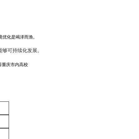
境优化是竭泽而渔。
能够可持续化发展。
等重庆市内高校
。